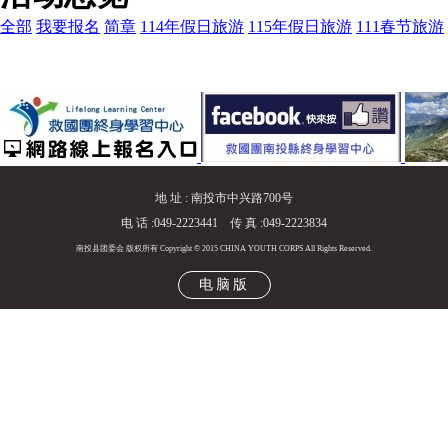
全部
我要报名
简章
114年假日旅游
115年假日旅游
111春节旅游
地 址 : 南投市中兴路700号
电 话 :049-2223441 传 真 :049-2223834
南投县团委会 版权所有 Copyright © 2015 CHINA YOUTH CORPS All Rights Reserved.
电脑版